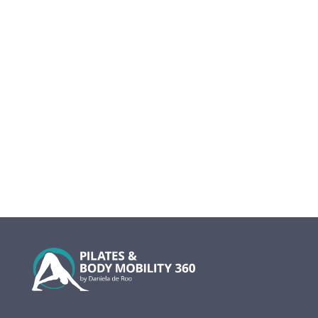
einem Wettbewerb von Coop gewonnen.
In Zusammenarbeit mit Coop und Betty
Bossi haben wir mein Rezept so optimiert
damit es geeignet ist für den Menu Plan
für die Coop Restaurants. Nun kannst du
am Fr 29.04.2022 in jedem Coop...