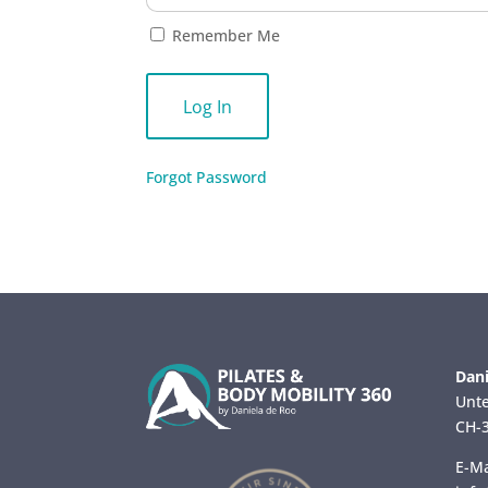
Remember Me
Forgot Password
Dani
Unte
CH-3
E-Ma