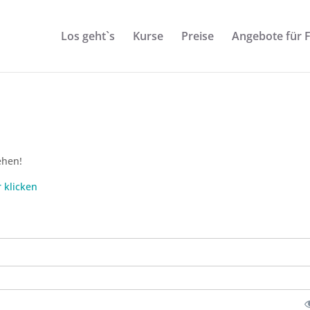
Los geht`s
Kurse
Preise
Angebote für 
ehen!
r klicken