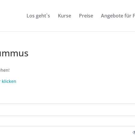
Los geht`s
Kurse
Preise
Angebote für 
Hummus
ehen!
r klicken