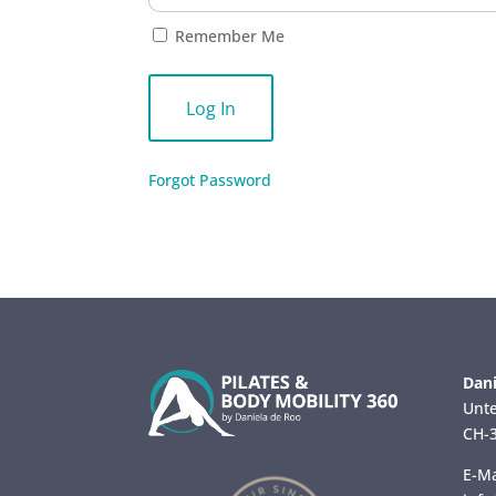
Remember Me
Forgot Password
Dani
Unte
CH-3
E-Ma