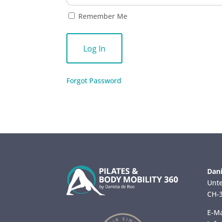
Remember Me
Forgot Password
Dani
Unte
CH-3
E-Ma