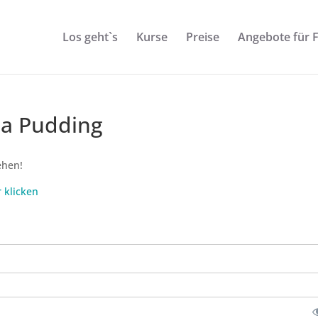
Los geht`s
Kurse
Preise
Angebote für 
ia Pudding
ehen!
r klicken