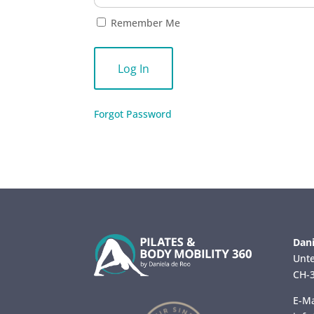
Remember Me
Forgot Password
Dani
Unte
CH-3
E-Ma