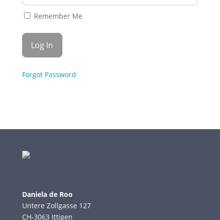
Remember Me
Forgot Password
Daniela de Roo
Untere Zollgasse 127
CH-3063 Ittigen