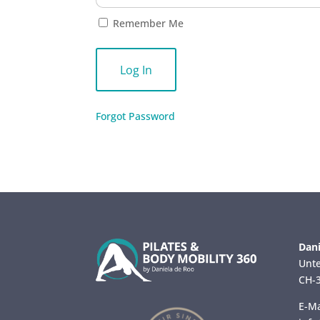
Remember Me
Forgot Password
Dani
Unte
CH-3
E-Ma