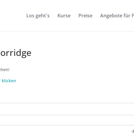
Los geht`s
Kurse
Preise
Angebote für 
orridge
ehen!
r klicken