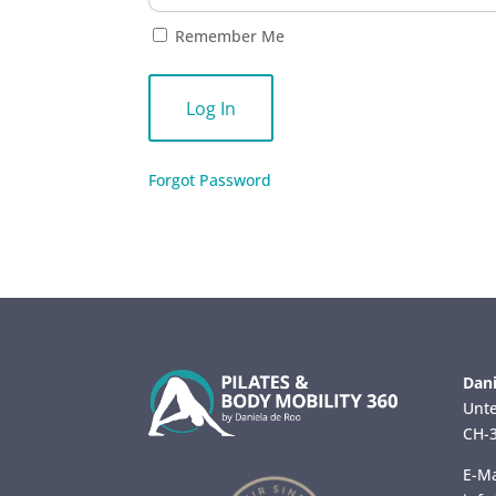
Remember Me
Forgot Password
Dani
Unte
CH-3
E-Ma