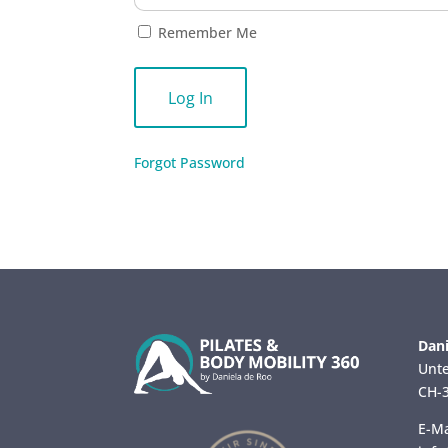
Remember Me
Forgot Password
Dani
Unte
CH-3
E-Ma