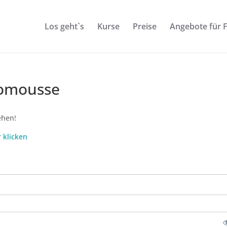
Los geht`s
Kurse
Preise
Angebote für 
komousse
ehen!
r klicken