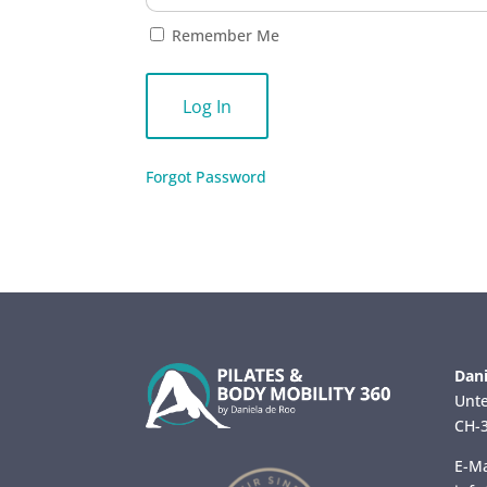
Remember Me
Forgot Password
Dani
Unte
CH-3
E-Ma