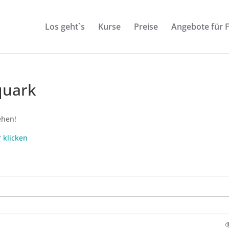
Los geht`s
Kurse
Preise
Angebote für 
quark
ehen!
r klicken