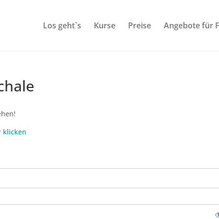
Los geht`s
Kurse
Preise
Angebote für 
chale
ehen!
r klicken