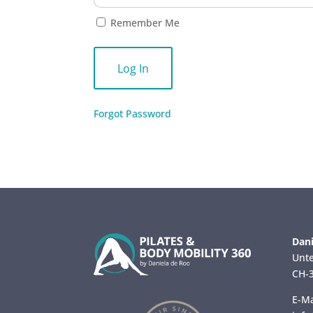
Remember Me
Forgot Password
Dani
Unte
CH-3
E-Ma