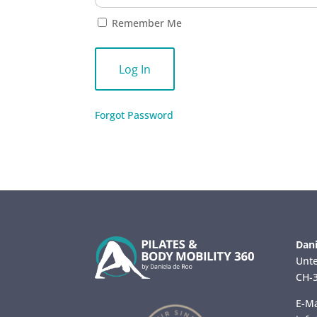
Remember Me
Forgot Password
Dani
Unte
CH-3
E-Ma