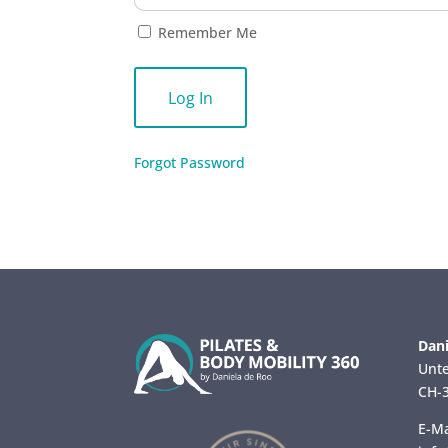
Remember Me
Forgot Password
Dani
Unte
CH-3
E-Ma