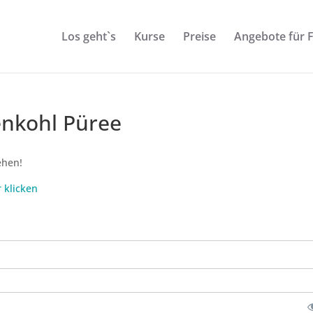
Los geht`s
Kurse
Preise
Angebote für 
nkohl Püree
ehen!
r klicken