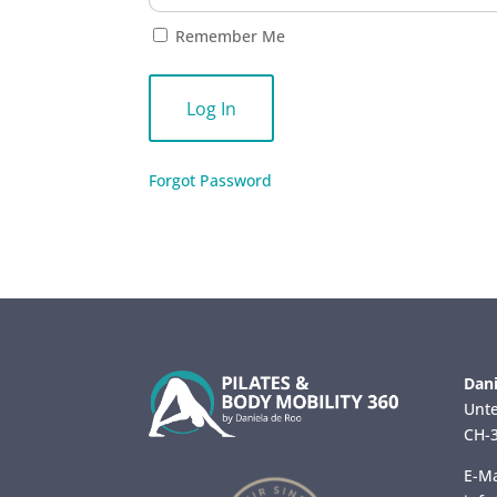
Remember Me
Forgot Password
Dani
Unte
CH-3
E-Ma