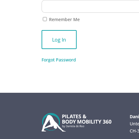
Remember Me
Forgot Password
Dani
Unte
CH-3