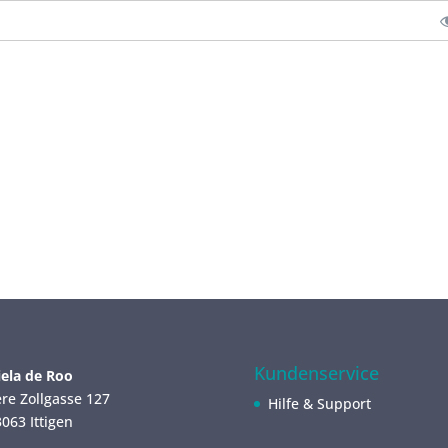
Kundenservice
ela de Roo
re Zollgasse 127
Hilfe & Support
063 Ittigen