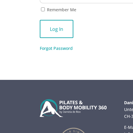
Remember Me
Forgot Password
Dani
Unte
CH-3
E-Ma