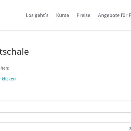
Los geht`s
Kurse
Preise
Angebote für 
tschale
ehen!
r klicken