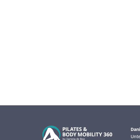
Dani
Unte