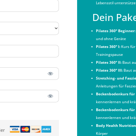
Lebensstil unterstütz
Dein Pake
Pilates 360° Beginner:
und ohne Geräte
Pilates 360° I:
Kurs für 
Trainingspause
Pilates 360° II:
Baut auf
Pilates 360° III:
Baut au
Stretching- und Faszi
Anleitungen für Faszi
Beckenbodenkurs für 
kennenlernen und krä
Beckenbodenkurs für
kennenlernen und krä
Body Health Nutrition
ier
Körper