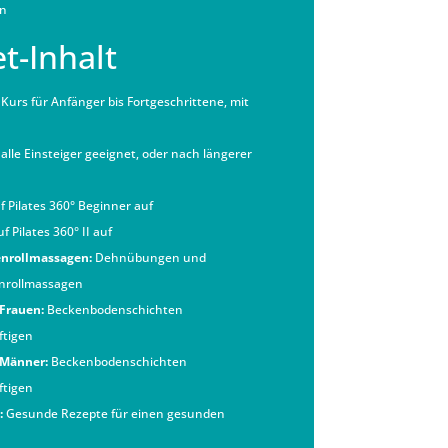
en
t-Inhalt
Kurs für Anfänger bis Fortgeschrittene, mit
alle Einsteiger geeignet, oder nach längerer
 Pilates 360° Beginner auf
f Pilates 360° II auf
enrollmassagen:
Dehnübungen und
enrollmassagen
Frauen:
Beckenbodenschichten
ftigen
 Männer:
Beckenbodenschichten
ftigen
:
Gesunde Rezepte für einen gesunden