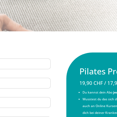
Pilates P
19,90 CHF / 17,
Du kannst dein Abo
je
Wusstest du das sich d
auch an Online Kursen
dich bei deiner Krank