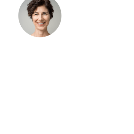
kontaktiere mich
info@www.online-pilates-360.com