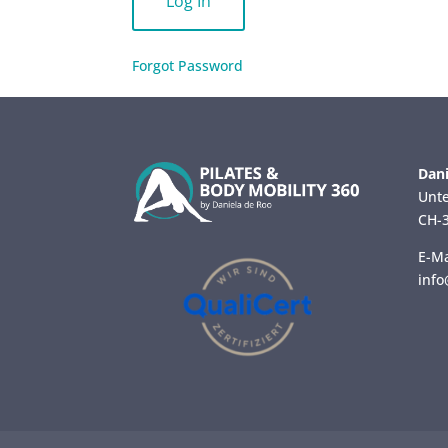
Forgot Password
Dani
Unte
CH-3
E-Ma
info