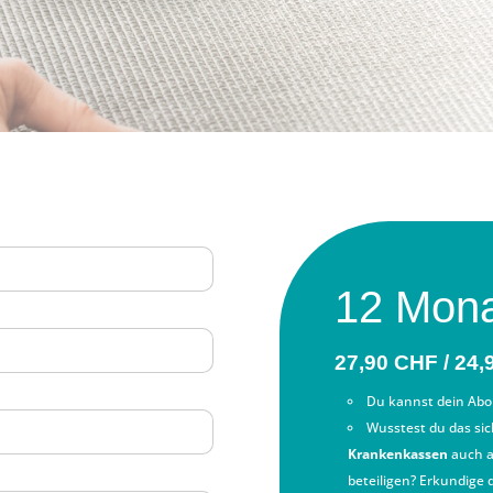
12 Mon
27,90 CHF / 24,
Du kannst dein Ab
Wusstest du das sic
Krankenkassen
auch a
beteiligen? Erkundige 