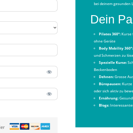
bei deinem gesunden L
Dein Pak
Pilates 360°:
Kurse f
ohne Geräte
Body Mobility 360°:
und Schmerzen zu lös
Spezielle Kurse:
Sch
Beckenboden
Dehnen:
Grosse Aus
Büropausen:
Kurze 
oder sich aktiv zu bew
Ernährung:
Gesunde
Blogs:
Interessante
ier