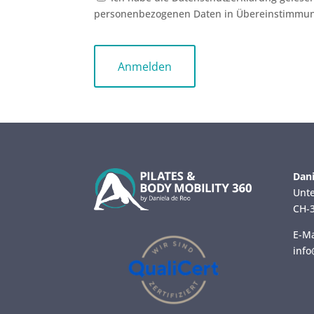
personenbezogenen Daten in Übereinstimmung
No val
Dani
Unte
CH-3
E-Ma
info