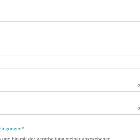
edingungen
*
n und bin mit der Verarbeitung meiner angegebenen