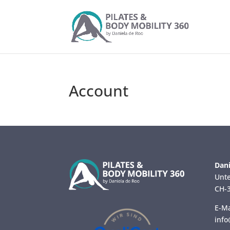
Account
Dani
Unte
CH-3
E-Ma
info