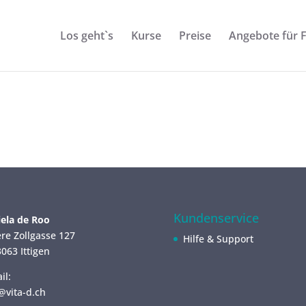
Los geht`s
Kurse
Preise
Angebote für 
Kundenservice
ela de Roo
re Zollgasse 127
Hilfe & Support
063 Ittigen
il:
@vita-d.ch